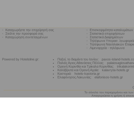
•
Καταχωρήστε την επιχείρησή σας
•
Επισκεψιμότητα καταλυμάτων
•
Στείλτε την προσφορά σας
•
Στατιστικά επιχειρήσεων
•
Καταχώρηση συντεταγμένων
•
Στατιστικά Διαφημίσεων
•
Τηλέφωνα Υπερασ. λεωφορε
•
Τηλέφωνα Ναυτιλιακών Εταιρ
•
Λιμεναρχεία - τηλέφωνα
Powered by Hotelsline.gr:
Παξοί, το διαμάντι του Ιονίου:
paxos-island-hotels.
Παλιός Αγιος Αθανάσιος Πέλλας:
palaiosagiosathan
Ορεινή Κορινθία και Τρίκαλα Κορινθίας:
trikalakorin
Καλάβρυτα και Ορεινή Αχαϊα:
kalavryta-hotels.gr
Καστοριά:
hotels-kastoria.gr
Ελαφόνησος Λακωνίας:
elafonisos-hotels.gr
Το σύνολο του περιεχομένου και των
Απαγορεύεται η χρήση ή επανεκ