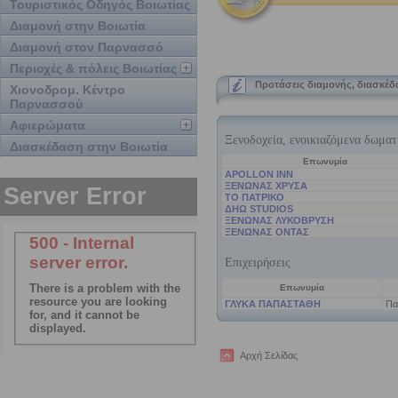
Τουριστικός Οδηγός Βοιωτίας
Διαμονή στην Βοιωτία
Διαμονή στον Παρνασσό
Περιοχές & πόλεις Βοιωτίας
Προτάσεις διαμονής, διασκέ
Χιονοδρομ. Κέντρο
Παρνασσού
Αφιερώματα
Διασκέδαση στην Βοιωτία
Αρχή Σελίδας