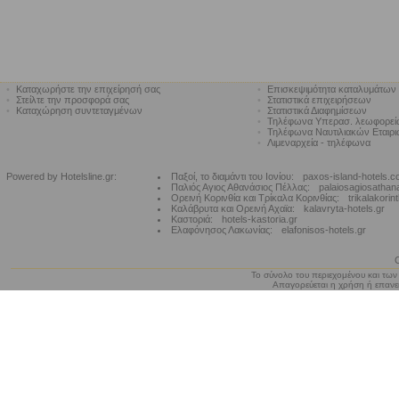
•
Καταχωρήστε την επιχείρησή σας
•
Επισκεψιμότητα καταλυμάτων
•
Στείλτε την προσφορά σας
•
Στατιστικά επιχειρήσεων
•
Καταχώρηση συντεταγμένων
•
Στατιστικά Διαφημίσεων
•
Τηλέφωνα Υπερασ. λεωφορε
•
Τηλέφωνα Ναυτιλιακών Εταιρ
•
Λιμεναρχεία - τηλέφωνα
Powered by Hotelsline.gr:
Παξοί, το διαμάντι του Ιονίου:
paxos-island-hotels.
Παλιός Αγιος Αθανάσιος Πέλλας:
palaiosagiosathan
Ορεινή Κορινθία και Τρίκαλα Κορινθίας:
trikalakorin
Καλάβρυτα και Ορεινή Αχαϊα:
kalavryta-hotels.gr
Καστοριά:
hotels-kastoria.gr
Ελαφόνησος Λακωνίας:
elafonisos-hotels.gr
Το σύνολο του περιεχομένου και των
Απαγορεύεται η χρήση ή επανεκ