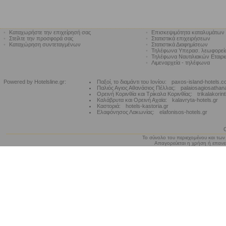
•
Καταχωρήστε την επιχείρησή σας
•
Επισκεψιμότητα καταλυμάτων
•
Στείλτε την προσφορά σας
•
Στατιστικά επιχειρήσεων
•
Καταχώρηση συντεταγμένων
•
Στατιστικά Διαφημίσεων
•
Τηλέφωνα Υπερασ. λεωφορε
•
Τηλέφωνα Ναυτιλιακών Εταιρ
•
Λιμεναρχεία - τηλέφωνα
Powered by Hotelsline.gr:
Παξοί, το διαμάντι του Ιονίου:
paxos-island-hotels.
Παλιός Αγιος Αθανάσιος Πέλλας:
palaiosagiosathan
Ορεινή Κορινθία και Τρίκαλα Κορινθίας:
trikalakorin
Καλάβρυτα και Ορεινή Αχαϊα:
kalavryta-hotels.gr
Καστοριά:
hotels-kastoria.gr
Ελαφόνησος Λακωνίας:
elafonisos-hotels.gr
Το σύνολο του περιεχομένου και των
Απαγορεύεται η χρήση ή επανεκ