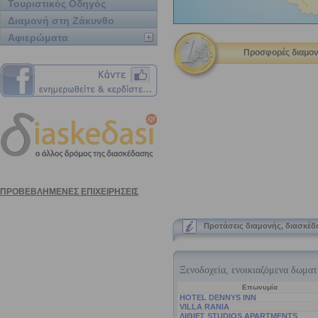
Τουριστικός Οδηγός
Διαμονή στη Ζάκυνθο
Αφιερώματα
Προσφορές διαμον
Προτάσεις διαμονής, διασκέ