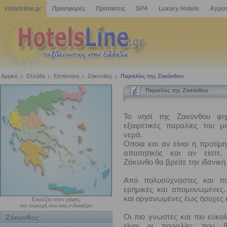
Hotelsline.gr
Προσφορές
Προτάσεις
SPA
Luxury Hotels
Αγροτ
Αρχική
Ελλάδα
Επτάνησα
Ζάκυνθος
Παραλίες της Ζακύνθου
Παραλίες της Ζακύνθου
Το νησί της Ζακύνθου φημί
εξαιρετικές παραλίες του 
νερά.
Οποια και αν είναι η προτίμ
απαιτητικός και αν είστε,
Ζάκυνθο θα βρείτε την ιδανική
Από πολυσύχναστες και πο
ερημικές και απομονωμένες
και οργανωμένες έως ήσυχες 
Επιλέξτε στον χάρτη,
την περιοχή που σας ενδιαφέρει
Οι πιο γνωστές και πιο εύκο
Ζάκυνθος
είναι οι παραλίες που β