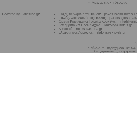
•
Λιμεναρχεία - τηλέφωνα
Powered by Hotelsline.gr:
Παξοί, το διαμάντι του Ιονίου:
paxos-island-hotels.
Παλιός Αγιος Αθανάσιος Πέλλας:
palaiosagiosathan
Ορεινή Κορινθία και Τρίκαλα Κορινθίας:
trikalakorin
Καλάβρυτα και Ορεινή Αχαϊα:
kalavryta-hotels.gr
Καστοριά:
hotels-kastoria.gr
Ελαφόνησος Λακωνίας:
elafonisos-hotels.gr
Το σύνολο του περιεχομένου και των
Απαγορεύεται η χρήση ή επανεκ