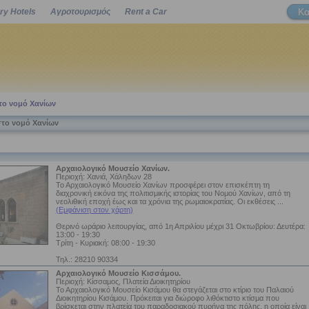
Κα
ry Hotels
Αγροτουρισμός
Rent a Car
Powered by
το νομό Χανίων
στο νομό Χανίων
Αρχαιολογικό Μουσείο Χανίων.
Περιοχή: Χανιά, Χάληδων 28
Το Αρχαιολογικό Μουσείο Χανίων προσφέρει στον επισκέπτη τη
διαχρονική εικόνα της πολιτισμικής ιστορίας του Νομού Χανίων, από τη
νεολιθική εποχή έως και τα χρόνια της ρωμαιοκρατίας. Οι εκθέσεις ...
(Εμφάνιση στον χάρτη)
Θερινό ωράριο λειτουργίας, από 1η Απριλίου μέχρι 31 Οκτωβρίου: Δευτέρα:
13:00 - 19:30
Τρίτη - Κυριακή: 08:00 - 19:30
Τηλ.: 28210 90334
Αρχαιολογικό Μουσείο Κισσάμου.
Περιοχή: Κίσσαμος, Πλατεία Διοικητηρίου
Το Αρχαιολογικό Μουσείο Κισάμου θα στεγάζεται στο κτίριο του Παλαιού
Διοικητηρίου Κισάμου. Πρόκειται για διώροφο λιθόκτιστο κτίσμα που
βρίσκεται στην πλατεία του παραδοσιακού πυρήνα της πόλης, η οποία είναι