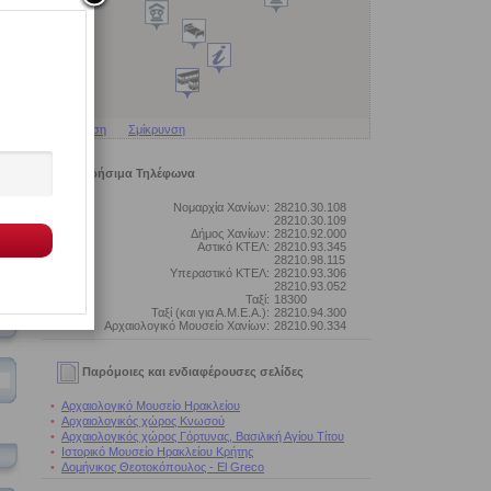
ύ
Μεγέθυνση
Σμίκρυνση
Χρήσιμα Τηλέφωνα
Νομαρχία Χανίων:
28210.30.108
28210.30.109
Δήμος Χανίων:
28210.92.000
Αστικό ΚΤΕΛ:
28210.93.345
28210.98.115
Υπεραστικό ΚΤΕΛ:
28210.93.306
28210.93.052
Ταξί:
18300
Ταξί (και για Α.Μ.Ε.Α.):
28210.94.300
Αρχαιολογικό Μουσείο Χανίων:
28210.90.334
Παρόμοιες και ενδιαφέρουσες σελίδες
•
Αρχαιολογικό Μουσείο Ηρακλείου
•
Αρχαιολογικός χώρος Κνωσού
•
Αρχαιολογικός χώρος Γόρτυνας, Βασιλική Αγίου Τίτου
•
Ιστορικό Μουσείο Ηρακλείου Κρήτης
•
Δομήνικος Θεοτοκόπουλος - El Greco