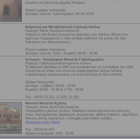
κτισμένη στη θέση της αρχαίας Κισάμου.
Θερινό ωράριο λειτουργίας:
Δευτέρα: κλειστό. Τρίτη-Κυριακή: 08.30-15.00
Βυζαντινή και Μεταβυζαντινή Συλλογή Χανίων
Περιοχή: Χανιά, Θεοτοκοπούλου 82
Χτισμένος στη δυτική πλευρά του φρουρίου των Χανίων, δίπλα στον
ομώνυμο προμαχώνα, ο ναός υπήρξε καθολικό της μονής του San
Salvatore των Φραγκισκανών....
Θερινό ωράριο λειτουργίας:
Δευτέρα: κλειστά, Τρίτη - Κυριακή: 08:30 - 15:00
Ιστορικό - Λαογραφικό Μουσείο Γαβαλοχωρίου
Περιοχή: Γαβαλοχώρι Αποκορώνου Χανίων
Το Μουσείο ιδρύθηκε το 1967 και εγκαινιάστηκε το Σεπτέμβριο του 1993.
Στεγάζεται σε κτίριο που αποτελεί χαρακτηριστικό δείγμα τοπικής
παραδοσιακής αρχιτεκτονικής και αναπτύσσεται σε δύο επίπεδα.
Ωράριο λειτουργίας:
Δευτέρα - Σάββατο: 09:00 - 19:00
Κυριακή: 10:00 - 13:30 & 17:00 - 19:00
Τηλ.: 28250.23.222, 22.625, 22.381
Ναυτικό Μουσείο Κρήτης
Περιοχή: Χανιά, Ακτή Κουντουριώτη
Περιλαμβάνει μακέτες πλοίων, διάφορα ναυτικά όργανα και συσκευές,
όπως διαστημόμετρα, βαρόμετρα, ανεμόμετρα, αβάκια πορειών, ταχυτήτων,
δίσκους βολής τορπιλλών, επιλέμβιες μαγνητικές πυξίδες...
(Εμφάνιση στον χάρτη)
Τηλ.: 28210.91.875
Ωράριο λειτουργίας: 9:00 - 16:00