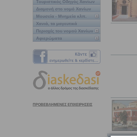
Τουριστικός Οδηγός Χανίων
Διαμονή στο νομό Χανίων
Μουσεία - Μνημεία κλπ.
Χανιά, τα μαγευτικά
Περιοχές του νομού Χανίων
Αφιερώματα