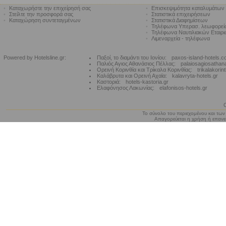
•
Καταχωρήστε την επιχείρησή σας
•
Επισκεψιμότητα καταλυμάτων
•
Στείλτε την προσφορά σας
•
Στατιστικά επιχειρήσεων
•
Καταχώρηση συντεταγμένων
•
Στατιστικά Διαφημίσεων
•
Τηλέφωνα Υπερασ. λεωφορε
•
Τηλέφωνα Ναυτιλιακών Εταιρ
•
Λιμεναρχεία - τηλέφωνα
Powered by Hotelsline.gr:
Παξοί, το διαμάντι του Ιονίου:
paxos-island-hotels.
Παλιός Αγιος Αθανάσιος Πέλλας:
palaiosagiosathan
Ορεινή Κορινθία και Τρίκαλα Κορινθίας:
trikalakorin
Καλάβρυτα και Ορεινή Αχαϊα:
kalavryta-hotels.gr
Καστοριά:
hotels-kastoria.gr
Ελαφόνησος Λακωνίας:
elafonisos-hotels.gr
Το σύνολο του περιεχομένου και των
Απαγορεύεται η χρήση ή επανεκ