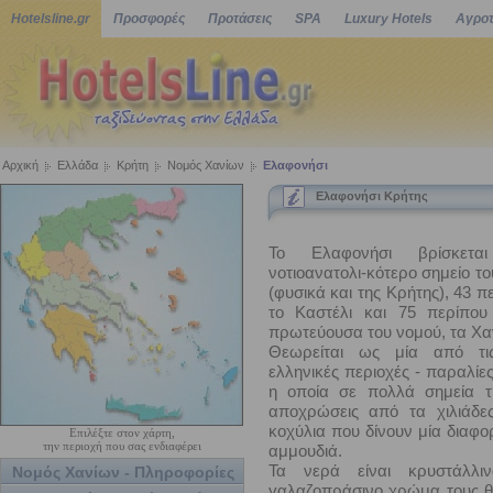
Hotelsline.gr
Προσφορές
Προτάσεις
SPA
Luxury Hotels
Αγροτ
Αρχική
Ελλάδα
Κρήτη
Νομός Χανίων
Ελαφονήσι
Ελαφονήσι Κρήτης
Το Ελαφονήσι βρίσκετα
νοτιοανατολι-κότερο σημείο τ
(φυσικά και της Κρήτης), 43 π
το Καστέλι και 75 περίπου
πρωτεύουσα του νομού, τα Χα
Θεωρείται ως μία από τι
ελληνικές περιοχές - παραλίε
η οποία σε πολλά σημεία τ
αποχρώσεις από τα χιλιάδε
κοχύλια που δίνουν μία διαφο
Επιλέξτε στον χάρτη,
την περιοχή που σας ενδιαφέρει
αμμουδιά.
Τα νερά είναι κρυστάλλι
Νομός Χανίων - Πληροφορίες
γαλαζοπράσινο χρώμα τους θ