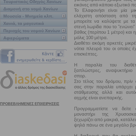
Τουριστικός Οδηγός Χανίων
εικόνες από κάποιο εξωτικό π
Διαμονή στο νομό Χανίων
Το Ελαφονήσι είναι μία μι
ελάχιστη απόσταση από τη
Μουσεία - Μνημεία κλπ.
μπορείτε να καλύψετε με τα
Χανιά, τα μαγευτικά
στενή λωρίδα που το "ενώνει" 
Περιοχές του νομού Χανίων
βάθος (περίπου 1 μέτρο) και η
μόλις 100 μέτρα.
Αφιερώματα
Διαθέτει ακόμη αρκετές μικρ
νότια πλευρά του οι οποίες έ
επισκέπτες.
Η παραλία του διαθέτε
ξαπλώστρες, αναψυκτήριο
σπορ.
Στο τέλος του δρόμου, πρίν 
σας στην παραλία υπάρχει 
στάθμευσης αλλά και αυτό
αιχμής είναι ανεπαρκής.
Προγραμματίστε να δείτε
μοναστήρι της Χρυσοσκα
ξεχωρίζει από μακριά, κατάλευ
ψηλά πάνω σε ένα μεγάλο βρ
Η διαδρομή που θα ακολου