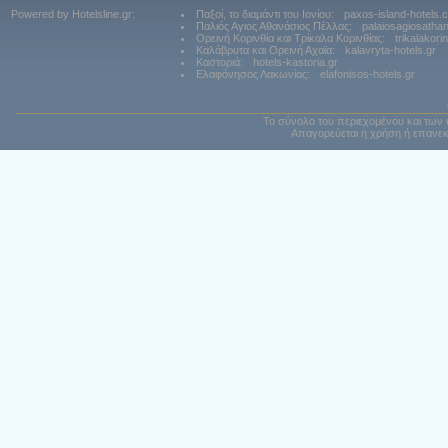
Powered by Hotelsline.gr:
Παξοί, το διαμάντι του Ιονίου:
paxos-island-hotels.
Παλιός Αγιος Αθανάσιος Πέλλας:
palaiosagiosatha
Ορεινή Κορινθία και Τρίκαλα Κορινθίας:
trikalakori
Καλάβρυτα και Ορεινή Αχαϊα:
kalavryta-hotels.gr
Καστοριά:
hotels-kastoria.gr
Ελαφόνησος Λακωνίας:
elafonisos-hotels.gr
Το σύνολο του περιεχομένου και των 
Απαγορεύεται η χρήση ή επανεκ