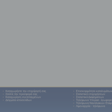
•
Καταχωρήστε την επιχείρησή σας
•
Επισκεψιμότητα καταλυμάτω
•
Στείλτε την προσφορά σας
•
Στατιστικά επιχειρήσεων
•
Καταχώρηση συντεταγμένων
•
Στατιστικά Διαφημίσεων
•
Δείγματα ιστοσελίδων
•
Τηλέφωνα Υπερασ. λεωφορε
•
Τηλέφωνα Ναυτιλιακών Εταιρ
•
Λιμεναρχεία - τηλέφωνα