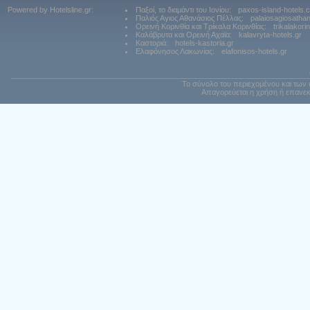
Powered by Hotelsline.gr:
Παξοί, το διαμάντι του Ιονίου:
paxos-island-hotels.
Παλιός Αγιος Αθανάσιος Πέλλας:
palaiosagiosatha
Ορεινή Κορινθία και Τρίκαλα Κορινθίας:
trikalakori
Καλάβρυτα και Ορεινή Αχαϊα:
kalavryta-hotels.gr
Καστοριά:
hotels-kastoria.gr
Ελαφόνησος Λακωνίας:
elafonisos-hotels.gr
Το σύνολο του περιεχομένου και των 
Απαγορεύεται η χρήση ή επανεκ