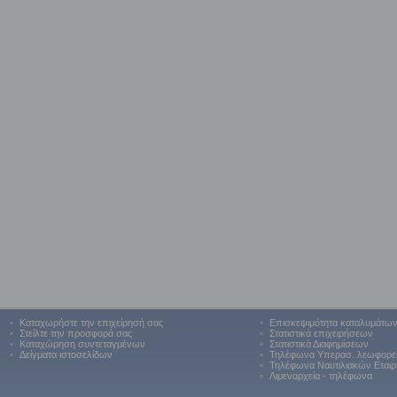
•
Καταχωρήστε την επιχείρησή σας
•
Επισκεψιμότητα καταλυμάτω
•
Στείλτε την προσφορά σας
•
Στατιστικά επιχειρήσεων
•
Καταχώρηση συντεταγμένων
•
Στατιστικά Διαφημίσεων
•
Δείγματα ιστοσελίδων
•
Τηλέφωνα Υπερασ. λεωφορε
•
Τηλέφωνα Ναυτιλιακών Εταιρ
•
Λιμεναρχεία - τηλέφωνα