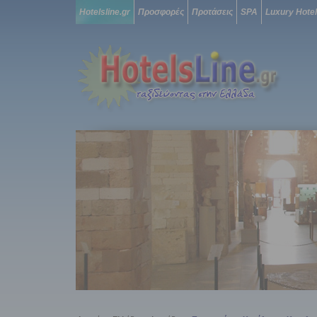
Hotelsline.gr
Προσφορές
Προτάσεις
SPA
Luxury Hote