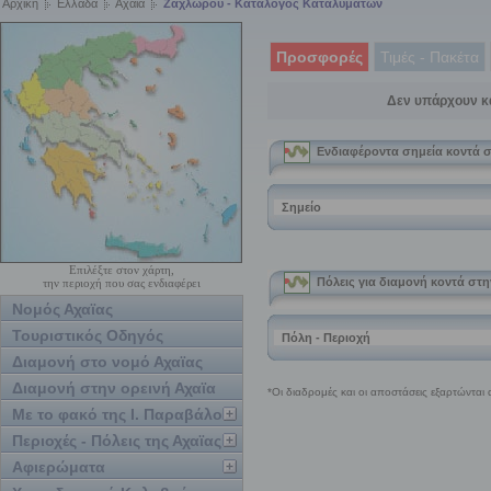
Αρχική
Ελλάδα
Αχαϊα
Ζαχλωρού - Κατάλογος Καταλυμάτων
Προσφορές
Τιμές - Πακέτα
Δεν υπάρχουν κ
Επιλέξτε στον χάρτη,
την περιοχή που σας ενδιαφέρει
Νομός Αχαϊας
Τουριστικός Οδηγός
Διαμονή στο νομό Αχαϊας
Διαμονή στην ορεινή Αχαϊα
Με το φακό της Ι. Παραβάλου
Περιοχές - Πόλεις της Αχαϊας
Αφιερώματα