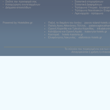
•
Στείλτε την προσφορά σας
•
Στατιστικά επιχειρήσεων
•
Καταχώρηση συντεταγμένων
•
Στατιστικά Διαφημίσεων
•
Δείγματα ιστοσελίδων
•
Τηλέφωνα Υπερασ. λεωφορε
•
Τηλέφωνα Ναυτιλιακών Εταιρ
•
Λιμεναρχεία - τηλέφωνα
Powered by Hotelsline.gr:
Παξοί, το διαμάντι του Ιονίου:
paxos-island-hotels.
Παλιός Αγιος Αθανάσιος Πέλλας:
palaiosagiosatha
Ορεινή Κορινθία και Τρίκαλα Κορινθίας:
trikalakori
Καλάβρυτα και Ορεινή Αχαϊα:
kalavryta-hotels.gr
Καστοριά:
hotels-kastoria.gr
Ελαφόνησος Λακωνίας:
elafonisos-hotels.gr
Το σύνολο του περιεχομένου και των 
Απαγορεύεται η χρήση ή επανεκ