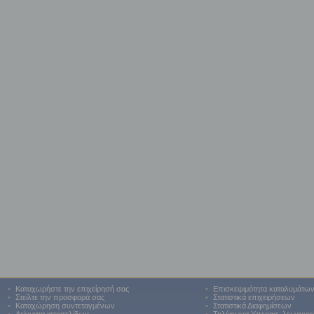
•
Καταχωρήστε την επιχείρησή σας
•
Επισκεψιμότητα καταλυμάτω
•
Στείλτε την προσφορά σας
•
Στατιστικά επιχειρήσεων
•
Καταχώρηση συντεταγμένων
•
Στατιστικά Διαφημίσεων