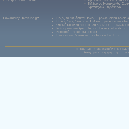
•
Δείγματα ιστοσελίδων
•
Τηλέφωνα Υπερασ. λεωφορε
•
Τηλέφωνα Ναυτιλιακών Εταιρ
•
Λιμεναρχεία - τηλέφωνα
Powered by Hotelsline.gr:
Παξοί, το διαμάντι του Ιονίου:
paxos-island-hotels.
Παλιός Αγιος Αθανάσιος Πέλλας:
palaiosagiosatha
Ορεινή Κορινθία και Τρίκαλα Κορινθίας:
trikalakori
Καλάβρυτα και Ορεινή Αχαϊα:
kalavryta-hotels.gr
Καστοριά:
hotels-kastoria.gr
Ελαφόνησος Λακωνίας:
elafonisos-hotels.gr
Το σύνολο του περιεχομένου και των 
Απαγορεύεται η χρήση ή επανεκ