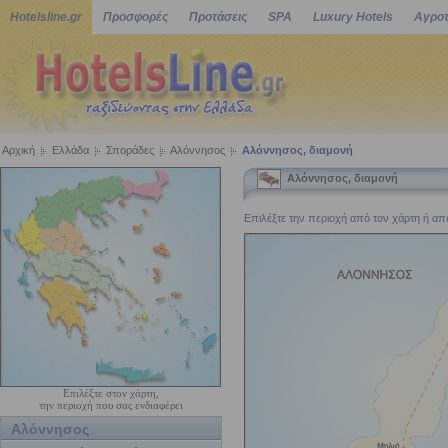
Hotelsline.gr
Προσφορές
Προτάσεις
SPA
Luxury Hotels
Αγροτ
Αρχική
Ελλάδα
Σποράδες
Αλόννησος
Αλόννησος, διαμονή
Αλόννησος, διαμονή
Επιλέξτε την περιοχή από τον χάρτη ή από 
Επιλέξτε στον χάρτη,
την περιοχή που σας ενδιαφέρει
Αλόννησος