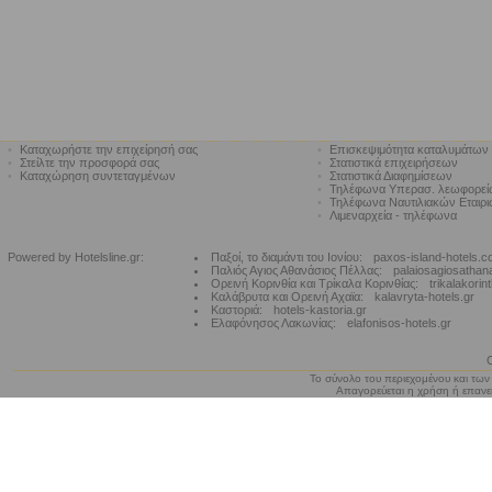
•
Καταχωρήστε την επιχείρησή σας
•
Επισκεψιμότητα καταλυμάτων
•
Στείλτε την προσφορά σας
•
Στατιστικά επιχειρήσεων
•
Καταχώρηση συντεταγμένων
•
Στατιστικά Διαφημίσεων
•
Τηλέφωνα Υπερασ. λεωφορε
•
Τηλέφωνα Ναυτιλιακών Εταιρ
•
Λιμεναρχεία - τηλέφωνα
Powered by Hotelsline.gr:
Παξοί, το διαμάντι του Ιονίου:
paxos-island-hotels.
Παλιός Αγιος Αθανάσιος Πέλλας:
palaiosagiosathan
Ορεινή Κορινθία και Τρίκαλα Κορινθίας:
trikalakorin
Καλάβρυτα και Ορεινή Αχαϊα:
kalavryta-hotels.gr
Καστοριά:
hotels-kastoria.gr
Ελαφόνησος Λακωνίας:
elafonisos-hotels.gr
Το σύνολο του περιεχομένου και των
Απαγορεύεται η χρήση ή επανεκ