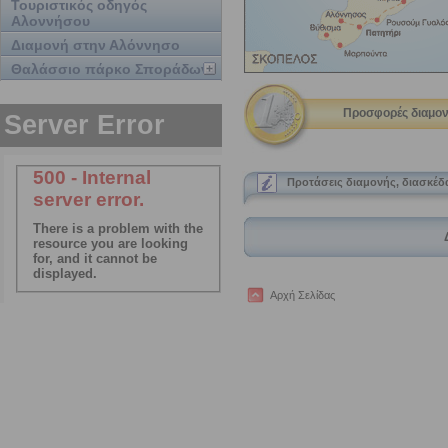
Τουριστικός οδηγός
Αλοννήσου
Διαμονή στην Αλόννησο
Θαλάσσιο πάρκο Σποράδων
Προσφορές διαμον
Προτάσεις διαμονής, διασκέ
Αρχή Σελίδας