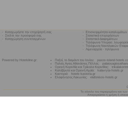
•
Καταχωρήστε την επιχείρησή σας
•
Επισκεψιμότητα καταλυμάτων
•
Στείλτε την προσφορά σας
•
Στατιστικά επιχειρήσεων
•
Καταχώρηση συντεταγμένων
•
Στατιστικά Διαφημίσεων
•
Τηλέφωνα Υπερασ. λεωφορε
•
Τηλέφωνα Ναυτιλιακών Εταιρ
•
Λιμεναρχεία - τηλέφωνα
Powered by Hotelsline.gr:
Παξοί, το διαμάντι του Ιονίου:
paxos-island-hotels.
Παλιός Αγιος Αθανάσιος Πέλλας:
palaiosagiosathan
Ορεινή Κορινθία και Τρίκαλα Κορινθίας:
trikalakorin
Καλάβρυτα και Ορεινή Αχαϊα:
kalavryta-hotels.gr
Καστοριά:
hotels-kastoria.gr
Ελαφόνησος Λακωνίας:
elafonisos-hotels.gr
Το σύνολο του περιεχομένου και των
Απαγορεύεται η χρήση ή επανεκ