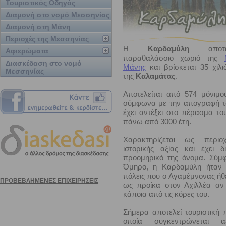
Τουριστικός Οδηγός
Διαμονή στο νομό Μεσσηνίας
Διαμονή στη Μάνη
Περιοχές της Μεσσηνίας
Η
Καρδαμύλη
αποτε
Αφιερώματα
παραθαλάσσιο χωριό της
Διασκέδαση στο νομό
Μάνης
και βρίσκεται 35 χιλι
Μεσσηνίας
της
Καλαμάτας
.
Αποτελείται από 574 μόνιμο
σύμφωνα με την απογραφή τ
έχει αντέξει στο πέρασμα το
πάνω από 3000 έτη.
Χαρακτηρίζεται ως περιο
ιστορικής αξίας και έχει δ
προομηρικό της όνομα. Σύμ
Όμηρο, η Καρδαμύλη ήταν 
πόλεις που ο Αγαμέμνονας ήθ
ως προίκα στον Αχιλλέα αν
κάποια από τις κόρες του.
Σήμερα αποτελεί τουριστική 
οποία συγκεντρώνεται αξ