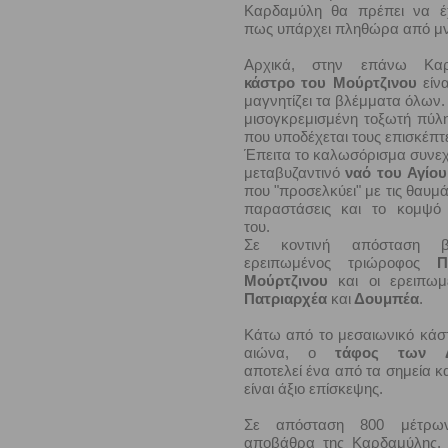
Καρδαμύλη θα πρέπει να 
πως υπάρχει πληθώρα από μν
Αρχικά, στην επάνω Κα
κάστρο του Μούρτζινου
είν
μαγνητίζει τα βλέμματα όλων.
μισογκρεμισμένη τοξωτή πύλη 
που υποδέχεται τους επισκέπτε
Έπειτα το καλωσόρισμα συνεχί
μεταβυζαντινό
ναό του Αγίο
που "προσελκύει" με τις θαυμ
παραστάσεις και το κομψό
του.
Σε κοντινή απόσταση β
ερειπωμένος τριώροφος
Π
Μούρτζινου
και οι ερειπω
Πατριαρχέα
και
Δουμπέα
.
Κάτω από το μεσαιωνικό κάσ
αιώνα, ο
τάφος των Δ
αποτελεί ένα από τα σημεία κ
είναι άξιο επίσκεψης.
Σε απόσταση 800 μέτρω
αποβάθρα της Καρδαμύλης, β