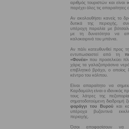
αριθμός τουριστών και είναι 
παρέχει όλες τις απαραίτητες α
Αν ακολουθήσει κανείς το δ
δυτικά της περιοχής, συ
υπέροχη παραλία με βότσα
με τη δυνατότητα να απ
καλοκαιρινά του μπάνια.
Αν πάλι κατευθυνθεί προς 
εντυπωσιαστεί από τη
π
«Φονέα»
που προσελκύει πλ
χάρις τα γαλαζοπράσινα νερά
επιβλητικό βράχο, ο οποίος 
κέντρο του κόλπου.
Είναι απαραίτητο να σημε
Καρδαμύλη είναι ο ιδανικός π
τους λάτρες της πεζοπορ
σηματοδοτούμενη διαδρομή ξ
φαράγγι του Βυρού
και κα
υπέροχα βυζαντινά εκκλ
περιοχής.
Όσοι αποφασίσουν να