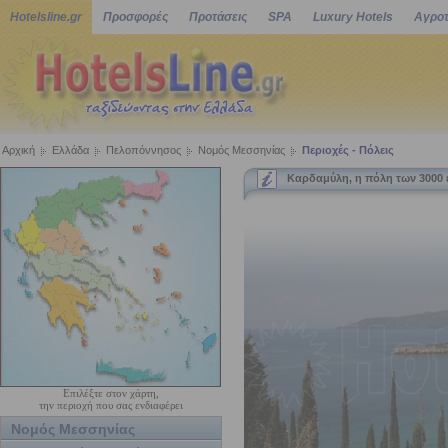
Hotelsline.gr
Προσφορές
Προτάσεις
SPA
Luxury Hotels
Αγροτ
Αρχική
Ελλάδα
Πελοπόννησος
Νομός Μεσσηνίας
Περιοχές - Πόλεις
Καρδαμύλη, η πόλη των 3000 
Επιλέξτε στον χάρτη,
την περιοχή που σας ενδιαφέρει
Νομός Μεσσηνίας