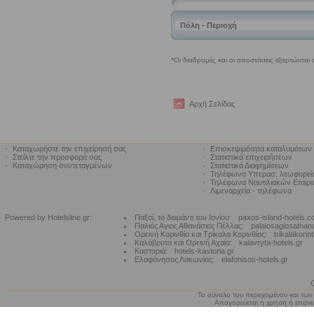
Αρχή Σελίδας
•
Καταχωρήστε την επιχείρησή σας
•
Επισκεψιμότητα καταλυμάτων
•
Στείλτε την προσφορά σας
•
Στατιστικά επιχειρήσεων
•
Καταχώρηση συντεταγμένων
•
Στατιστικά Διαφημίσεων
•
Τηλέφωνα Υπερασ. λεωφορε
•
Τηλέφωνα Ναυτιλιακών Εταιρ
•
Λιμεναρχεία - τηλέφωνα
Powered by Hotelsline.gr:
Παξοί, το διαμάντι του Ιονίου:
paxos-island-hotels.
Παλιός Αγιος Αθανάσιος Πέλλας:
palaiosagiosathan
Ορεινή Κορινθία και Τρίκαλα Κορινθίας:
trikalakorin
Καλάβρυτα και Ορεινή Αχαϊα:
kalavryta-hotels.gr
Καστοριά:
hotels-kastoria.gr
Ελαφόνησος Λακωνίας:
elafonisos-hotels.gr
Το σύνολο του περιεχομένου και των
Απαγορεύεται η χρήση ή επανεκ