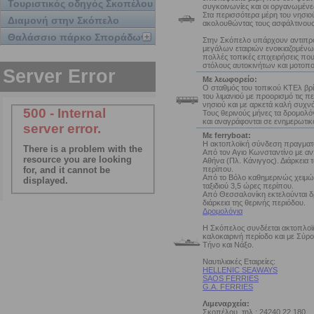
Τουριστικός οδηγός Σκοπέλου
συγκοινωνίες και οι οργανωμένε
Στα περισσότερα μέρη του νησιο
Διαμονή στην Σκόπελο
ακολουθώντας τους ασφάλτινους
Θαλάσσιο πάρκο Σποράδων
Στην Σκόπελο υπάρχουν αντιπ
μεγάλων εταιριών ενοικιαζομένω
πολλές τοπικές επιχειρήσεις πο
στόλους αυτοκινήτων και μοτοπ
Με λεωφορείο:
Ο σταθμός του τοπικού ΚΤΕλ βρί
του λιμανιού με προορισμό τις π
νησιού και με αρκετά καλή συχν
Τους θερινούς μήνες τα δρομολόγ
και αναγράφονται σε ενημερωτικ
Με ferryboat:
Η ακτοπλοϊκή σύνδεση πραγματο
Από τον Αγιο Κωνσταντίνο με α
Αθήνα (Πλ. Κάνιγγος). Διάρκεια τ
περίπου.
Από το Βόλο καθημερινώς χειμών
ταξιδιού 3,5 ώρες περίπου.
Από Θεσσαλονίκη εκτελούνται δ
διάρκεια της θερινής περιόδου.
Δρομολόγια
Η Σκόπελος συνδέεται ακτοπλοϊ
καλοκαιρινή περίοδο και με Σύρ
Τήνο και Νάξο.
Ναυτιλιακές Εταιρείες:
HELLENIC SEAWAYS
SAOS FERRIES
G.A. FERRIES
Λιμεναρχεία:
Σκοπέλου, τηλ.: 24240.22.180