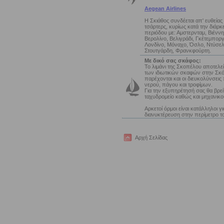
Aegean Airlines
Η Σκιάθος συνδέεται απ' ευθείας
τσάρτερς, κυρίως κατά την διάρκε
περιόδου με: Αμστερνταμ, Βιένν
Βερολίνο, Βελιγράδι, Γκέτεμπορ
Λονδίνο, Μόναχο, Όσλο, Ντύσελ
Στουτγάρδη, Φρανκφούρτη.
Με δικό σας σκάφος:
Το λιμάνι της Σκοπέλου αποτελε
των ιδιωτικών σκαφών στην Σκ
παρέχονται και οι διευκολύνσει
νερού, πάγου και τροφίμων.
Για την εξυπηρέτησή σας θα βρεί
ταχυδρομείο καθώς και μηχανικο
Αρκετοί όρμοι είναι κατάλληλοι 
διανυκτέρευση στην περίμετρο τ
Αρχή Σελίδας