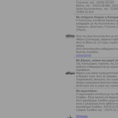
Γλώσσας, τηλ.: 24240.33.033
Βόλου, τηλ.: 24210.28.888, 2421
Αγίου Κωνσταντίνου, τηλ.: 22350
22350.31.614
Με ιπτάμενο δελφίνι η Καταμ
Η Σκόπελος συνδέεται τακτικά με
καταμαράν με Aγ.Κωνσταντίνο, 
Τρικέρων, Αλόννησο, Γλώσσα (Σ
(Πήλιο).
Από τον Αγιο Κωνσταντίνο με α
Αθήνα (Σύνταγμα). Διάρκεια ταξι
Από το Βόλο σε 2,5 ώρες περίπ
ημέρα.
Από Θεσσαλονίκη καθημερινά κατ
θερινής περιόδου.
Δρομολόγια
Με βάρκες, καϊκια και μικρά π
Στις πανέμορφες παραλίες της Σ
φτάσετε καθημερινά και με οργα
καραβάκια.
Βάρκες και καϊκια πραγματοποιο
εκδρομές προς όλες τις όμορφες 
παραλιακούς οικισμούς του νησι
Ακόμη πραγματοποιούνται εκδρομ
Αλόννησο και το γύρο του νησιο
Με αεροπλάνο:
Η αεροπορική σύνδεση με την Α
Σκιάθου. Είναι τακτική και διαρκε
Από αεροδρόμιο Σκιάθου μέχρι 
είναι 3 χιλιόμετρα όπου φθάνει κα
Αεροδρόμιο Σκιάθου: 24270.22.
Γραφείο Σκιάθου τηλ : 24270.22.
Olympic