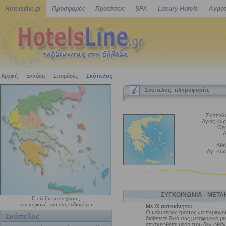
Hotelsline.gr
Προσφορές
Προτάσεις
SPA
Luxury Hotels
Αγροτ
Αρχική
Ελλάδα
Σποράδες
Σκόπελος
Σκόπελος, πληροφορίες
Σκόπελο
Αγιος Κων
Θεσ
Α
Αθή
Αγ. Κων
ΣΥΓΚΟΙΝΩΝΙΑ - ΜΕΤΑ
Επιλέξτε στον χάρτη,
την περιοχή που σας ενδιαφέρει
Με ΙΧ αυτοκίνητο:
Ο καλύτερος τρόπος να περιηγηθε
Σκόπελος
διαθέτετε δικό σας μεταφορικό μέ
επισκεφθείτε μέρη που δεν φθάν