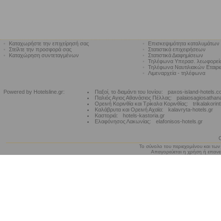
•
Καταχωρήστε την επιχείρησή σας
•
Επισκεψιμότητα καταλυμάτων
•
Στείλτε την προσφορά σας
•
Στατιστικά επιχειρήσεων
•
Καταχώρηση συντεταγμένων
•
Στατιστικά Διαφημίσεων
•
Τηλέφωνα Υπερασ. λεωφορε
•
Τηλέφωνα Ναυτιλιακών Εταιρ
•
Λιμεναρχεία - τηλέφωνα
Powered by Hotelsline.gr:
Παξοί, το διαμάντι του Ιονίου:
paxos-island-hotels.
Παλιός Αγιος Αθανάσιος Πέλλας:
palaiosagiosathan
Ορεινή Κορινθία και Τρίκαλα Κορινθίας:
trikalakorin
Καλάβρυτα και Ορεινή Αχαϊα:
kalavryta-hotels.gr
Καστοριά:
hotels-kastoria.gr
Ελαφόνησος Λακωνίας:
elafonisos-hotels.gr
Το σύνολο του περιεχομένου και των
Απαγορεύεται η χρήση ή επανεκ