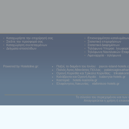
•
Καταχωρήστε την επιχείρησή σας
•
Επισκεψιμότητα καταλυμάτω
•
Στείλτε την προσφορά σας
•
Στατιστικά επιχειρήσεων
•
Καταχώρηση συντεταγμένων
•
Στατιστικά Διαφημίσεων
•
Δείγματα ιστοσελίδων
•
Τηλέφωνα Υπερασ. λεωφορε
•
Τηλέφωνα Ναυτιλιακών Εταιρ
•
Λιμεναρχεία - τηλέφωνα
Powered by Hotelsline.gr:
Παξοί, το διαμάντι του Ιονίου:
paxos-island-hotels.
Παλιός Αγιος Αθανάσιος Πέλλας:
palaiosagiosatha
Ορεινή Κορινθία και Τρίκαλα Κορινθίας:
trikalakori
Καλάβρυτα και Ορεινή Αχαϊα:
kalavryta-hotels.gr
Καστοριά:
hotels-kastoria.gr
Ελαφόνησος Λακωνίας:
elafonisos-hotels.gr
Το σύνολο του περιεχομένου και των 
Απαγορεύεται η χρήση ή επανεκ