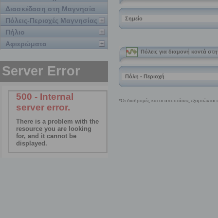
Διασκέδαση στη Μαγνησία
Πόλεις-Περιοχές Μαγνησίας
Πήλιο
Αφιερώματα