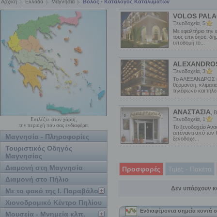
Αρχική
Ελλάδα
Μαγνησία
Βόλος - Κατάλογος Καταλυμάτων
VOLOS PALA
Ξενοδοχεία, 5
Με εφαλτήριο την
τους επινόησε, δη
υποδομή το...
ALEXANDRO
Ξενοδοχεία, 3
Το ΑΛΕΞΑΝΔΡΟΣ εί
θέρμανση, κλιματι
τηλέφωνο και τηλε
ΑΝΑΣΤΑΣΙΑ
, 
Επιλέξτε στον χάρτη,
Ξενοδοχεία, 1
την περιοχή που σας ενδιαφέρει
Το ξενοδοχείο Ανασ
απέναντι από τον 
Μαγνησία - Πληροφορίες
ξενοδοχε...
Τουριστικός Οδηγός
Μαγνησίας
Διαμονή στη Μαγνησία
Προσφορές
Τιμές - Πακέτα
Διαμονή στο Πήλιο
Δεν υπάρχουν κ
Με το φακό της Ι. Παραβάλου
Χιονοδρομικό Κέντρο Πηλίου
Μουσεία - Μνημεία κλπ.