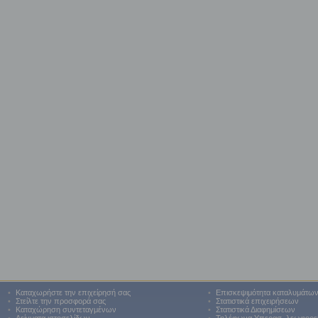
•
Καταχωρήστε την επιχείρησή σας
•
Επισκεψιμότητα καταλυμάτω
•
Στείλτε την προσφορά σας
•
Στατιστικά επιχειρήσεων
•
Καταχώρηση συντεταγμένων
•
Στατιστικά Διαφημίσεων