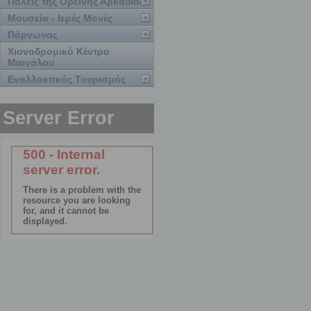
Πόλεις της Ορεινής Αρκαδίας
Μουσεία - Ιερές Μονές
Πάρνωνας
Χιονοδρομικό Κέντρο
Μαινάλου
Εναλλακτικός Τουρισμός