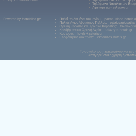
•
Δείγματα ιστοσελίδων
•
Τηλέφωνα Υπερασ. λεωφορε
•
Τηλέφωνα Ναυτιλιακών Εταιρ
•
Λιμεναρχεία - τηλέφωνα
Powered by Hotelsline.gr:
Παξοί, το διαμάντι του Ιονίου:
paxos-island-hotels.
Παλιός Αγιος Αθανάσιος Πέλλας:
palaiosagiosatha
Ορεινή Κορινθία και Τρίκαλα Κορινθίας:
trikalakori
Καλάβρυτα και Ορεινή Αχαϊα:
kalavryta-hotels.gr
Καστοριά:
hotels-kastoria.gr
Ελαφόνησος Λακωνίας:
elafonisos-hotels.gr
Το σύνολο του περιεχομένου και των 
Απαγορεύεται η χρήση ή επανεκ