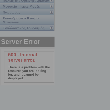
Πόλεις της Ορεινής Αρκαδίας
Μουσεία - Ιερές Μονές
Πάρνωνας
Χιονοδρομικό Κέντρο
Μαινάλου
Εναλλακτικός Τουρισμός