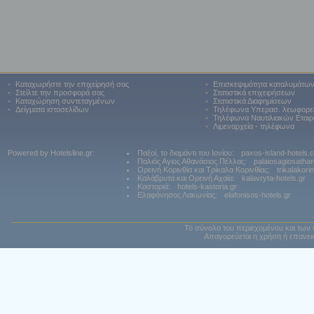
•
Καταχωρήστε την επιχείρησή σας
•
Επισκεψιμότητα καταλυμάτω
•
Στείλτε την προσφορά σας
•
Στατιστικά επιχειρήσεων
•
Καταχώρηση συντεταγμένων
•
Στατιστικά Διαφημίσεων
•
Δείγματα ιστοσελίδων
•
Τηλέφωνα Υπερασ. λεωφορε
•
Τηλέφωνα Ναυτιλιακών Εταιρ
•
Λιμεναρχεία - τηλέφωνα
Powered by Hotelsline.gr:
Παξοί, το διαμάντι του Ιονίου:
paxos-island-hotels.
Παλιός Αγιος Αθανάσιος Πέλλας:
palaiosagiosatha
Ορεινή Κορινθία και Τρίκαλα Κορινθίας:
trikalakori
Καλάβρυτα και Ορεινή Αχαϊα:
kalavryta-hotels.gr
Καστοριά:
hotels-kastoria.gr
Ελαφόνησος Λακωνίας:
elafonisos-hotels.gr
Το σύνολο του περιεχομένου και των 
Απαγορεύεται η χρήση ή επανεκ