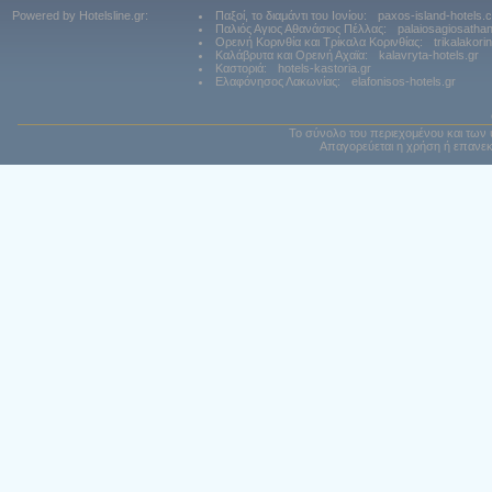
Powered by Hotelsline.gr:
Παξοί, το διαμάντι του Ιονίου:
paxos-island-hotels.
Παλιός Αγιος Αθανάσιος Πέλλας:
palaiosagiosatha
Ορεινή Κορινθία και Τρίκαλα Κορινθίας:
trikalakori
Καλάβρυτα και Ορεινή Αχαϊα:
kalavryta-hotels.gr
Καστοριά:
hotels-kastoria.gr
Ελαφόνησος Λακωνίας:
elafonisos-hotels.gr
Το σύνολο του περιεχομένου και των 
Απαγορεύεται η χρήση ή επανεκ