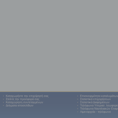
•
Καταχωρήστε την επιχείρησή σας
•
Επισκεψιμότητα καταλυμάτω
•
Στείλτε την προσφορά σας
•
Στατιστικά επιχειρήσεων
•
Καταχώρηση συντεταγμένων
•
Στατιστικά Διαφημίσεων
•
Δείγματα ιστοσελίδων
•
Τηλέφωνα Υπερασ. λεωφορε
•
Τηλέφωνα Ναυτιλιακών Εταιρ
•
Λιμεναρχεία - τηλέφωνα