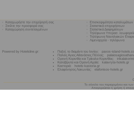
•
Καταχωρήστε την επιχείρησή σας
•
Επισκεψιμότητα καταλυμάτων
•
Στείλτε την προσφορά σας
•
Στατιστικά επιχειρήσεων
•
Καταχώρηση συντεταγμένων
•
Στατιστικά Διαφημίσεων
•
Τηλέφωνα Υπερασ. λεωφορε
•
Τηλέφωνα Ναυτιλιακών Εταιρ
•
Λιμεναρχεία - τηλέφωνα
Powered by Hotelsline.gr:
Παξοί, το διαμάντι του Ιονίου:
paxos-island-hotels.
Παλιός Αγιος Αθανάσιος Πέλλας:
palaiosagiosathan
Ορεινή Κορινθία και Τρίκαλα Κορινθίας:
trikalakorin
Καλάβρυτα και Ορεινή Αχαϊα:
kalavryta-hotels.gr
Καστοριά:
hotels-kastoria.gr
Ελαφόνησος Λακωνίας:
elafonisos-hotels.gr
Το σύνολο του περιεχομένου και των
Απαγορεύεται η χρήση ή επανεκ