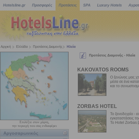
Hotelsline.gr
Προσφορές
Προτάσεις
SPA
Luxury Hotels
Αγροτ
Αρχική
Ελλάδα
Προτάσεις Διαμονής
Ηλεία
Προτάσεις Διαμονής - Ηλεία
KAKOVATOS ROOMS
Ο ξενώνας μας χτ
μέσα σε ένα κατα
και το συνωστισμό,
ZORBAS HOTEL
Το ξενοδοχείο - 
εγκαταστάσεις τη
Επιλέξτε στον χάρτη,
Το Hotel Zorbas β
την περιοχή που σας ενδιαφέρει
Αργοσαρωνικός