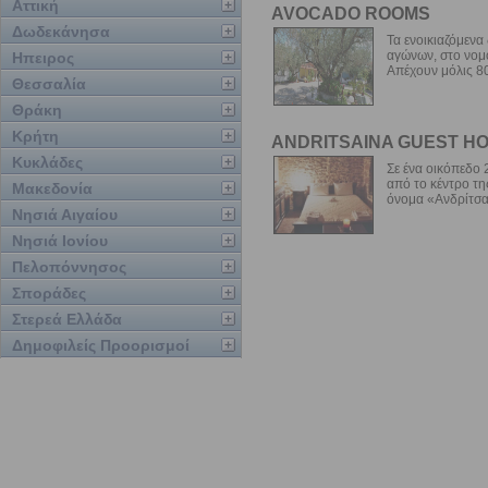
Αττική
AVOCADO ROOMS
Δωδεκάνησα
Τα ενοικιαζόμενα
αγώνων, στο νομό
Ηπειρος
Απέχουν μόλις 800
Θεσσαλία
Θράκη
Κρήτη
ANDRITSAINA GUEST H
Κυκλάδες
Σε ένα οικόπεδο 
από το κέντρο τη
Μακεδονία
όνομα «Ανδρίτσαι
Νησιά Αιγαίου
Νησιά Ιονίου
Πελοπόννησος
Σποράδες
Στερεά Ελλάδα
Δημοφιλείς Προορισμοί