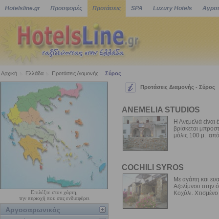
Hotelsline.gr
Προσφορές
Προτάσεις
SPA
Luxury Hotels
Αγροτ
Αρχική
Ελλάδα
Προτάσεις Διαμονής
Σύρος
Προτάσεις Διαμονής - Σύρος
ANEMELIA STUDIOS
Η Ανεμελιά είναι
βρίσκεται μπροστ
μόλις 100 μ. από.
COCHILI SYROS
Με αγάπη και ευ
Αζολίμνου στην 
Επιλέξτε στον χάρτη,
Κοχύλι. Χτισμένο
την περιοχή που σας ενδιαφέρει
Αργοσαρωνικός