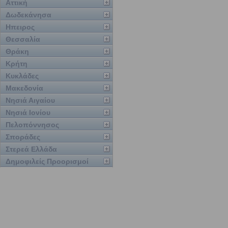
Αττική
Δωδεκάνησα
Ηπειρος
Θεσσαλία
Θράκη
Κρήτη
Κυκλάδες
Μακεδονία
Νησιά Αιγαίου
Νησιά Ιονίου
Πελοπόννησος
Σποράδες
Στερεά Ελλάδα
Δημοφιλείς Προορισμοί