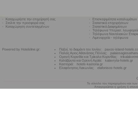
•
Καταχωρήστε την επιχείρησή σας
•
Επισκεψιμότητα καταλυμάτων
•
Στείλτε την προσφορά σας
•
Στατιστικά επιχειρήσεων
•
Καταχώρηση συντεταγμένων
•
Στατιστικά Διαφημίσεων
•
Τηλέφωνα Υπερασ. λεωφορε
•
Τηλέφωνα Ναυτιλιακών Εταιρ
•
Λιμεναρχεία - τηλέφωνα
Powered by Hotelsline.gr:
Παξοί, το διαμάντι του Ιονίου:
paxos-island-hotels.
Παλιός Αγιος Αθανάσιος Πέλλας:
palaiosagiosathan
Ορεινή Κορινθία και Τρίκαλα Κορινθίας:
trikalakorin
Καλάβρυτα και Ορεινή Αχαϊα:
kalavryta-hotels.gr
Καστοριά:
hotels-kastoria.gr
Ελαφόνησος Λακωνίας:
elafonisos-hotels.gr
Το σύνολο του περιεχομένου και των
Απαγορεύεται η χρήση ή επανεκ