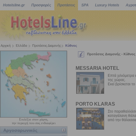
Hotelsline.gr
Προσφορές
Προτάσεις
SPA
Luxury Hotels
Αγροτ
Αρχική
Ελλάδα
Προτάσεις Διαμονής
Κύθνος
Προτάσεις Διαμονής - Κύθνος
MESSARIA HOTEL
Επτά χιλιόμετρα 
της χώρας.
Εκεί βρίσκεται το
PORTO KLARAS
Στο παραθαλλάσιο
καταγάλανη θάλασ
Επιλέξτε στον χάρτη,
από την θάλασσα.
την περιοχή που σας ενδιαφέρει
Αργοσαρωνικός