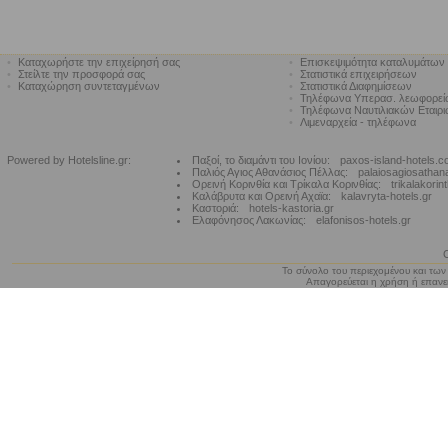
•
Καταχωρήστε την επιχείρησή σας
•
Επισκεψιμότητα καταλυμάτων
•
Στείλτε την προσφορά σας
•
Στατιστικά επιχειρήσεων
•
Καταχώρηση συντεταγμένων
•
Στατιστικά Διαφημίσεων
•
Τηλέφωνα Υπερασ. λεωφορε
•
Τηλέφωνα Ναυτιλιακών Εταιρ
•
Λιμεναρχεία - τηλέφωνα
Powered by Hotelsline.gr:
Παξοί, το διαμάντι του Ιονίου:
paxos-island-hotels.
Παλιός Αγιος Αθανάσιος Πέλλας:
palaiosagiosathan
Ορεινή Κορινθία και Τρίκαλα Κορινθίας:
trikalakorin
Καλάβρυτα και Ορεινή Αχαϊα:
kalavryta-hotels.gr
Καστοριά:
hotels-kastoria.gr
Ελαφόνησος Λακωνίας:
elafonisos-hotels.gr
Το σύνολο του περιεχομένου και των
Απαγορεύεται η χρήση ή επανεκ