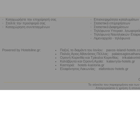
•
Καταχωρήστε την επιχείρησή σας
•
Επισκεψιμότητα καταλυμάτων
•
Στείλτε την προσφορά σας
•
Στατιστικά επιχειρήσεων
•
Καταχώρηση συντεταγμένων
•
Στατιστικά Διαφημίσεων
•
Τηλέφωνα Υπερασ. λεωφορε
•
Τηλέφωνα Ναυτιλιακών Εταιρ
•
Λιμεναρχεία - τηλέφωνα
Powered by Hotelsline.gr:
Παξοί, το διαμάντι του Ιονίου:
paxos-island-hotels.
Παλιός Αγιος Αθανάσιος Πέλλας:
palaiosagiosathan
Ορεινή Κορινθία και Τρίκαλα Κορινθίας:
trikalakorin
Καλάβρυτα και Ορεινή Αχαϊα:
kalavryta-hotels.gr
Καστοριά:
hotels-kastoria.gr
Ελαφόνησος Λακωνίας:
elafonisos-hotels.gr
Το σύνολο του περιεχομένου και των
Απαγορεύεται η χρήση ή επανεκ