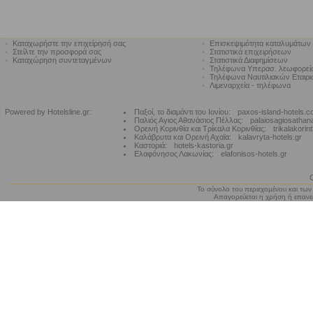
•
Καταχωρήστε την επιχείρησή σας
•
Επισκεψιμότητα καταλυμάτων
•
Στείλτε την προσφορά σας
•
Στατιστικά επιχειρήσεων
•
Καταχώρηση συντεταγμένων
•
Στατιστικά Διαφημίσεων
•
Τηλέφωνα Υπερασ. λεωφορε
•
Τηλέφωνα Ναυτιλιακών Εταιρ
•
Λιμεναρχεία - τηλέφωνα
Powered by Hotelsline.gr:
Παξοί, το διαμάντι του Ιονίου:
paxos-island-hotels.
Παλιός Αγιος Αθανάσιος Πέλλας:
palaiosagiosathan
Ορεινή Κορινθία και Τρίκαλα Κορινθίας:
trikalakorin
Καλάβρυτα και Ορεινή Αχαϊα:
kalavryta-hotels.gr
Καστοριά:
hotels-kastoria.gr
Ελαφόνησος Λακωνίας:
elafonisos-hotels.gr
Το σύνολο του περιεχομένου και των
Απαγορεύεται η χρήση ή επανεκ