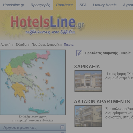
Hotelsline.gr
Προσφορές
Προτάσεις
SPA
Luxury Hotels
Αγροτ
Αρχική
Ελλάδα
Προτάσεις Διαμονής
Πιερία
Προτάσεις Διαμονής - Πιερία
ΧΑΡΙΚΛΕΙΑ
Η επιχείρηση "Χα
διαμονή στην όμο
AKTAION APARTMENTS
Σας καλωσορίζουμ
διαμερίσματα κα
Επιλέξτε στον χάρτη,
διακοπών, στην ό
την περιοχή που σας ενδιαφέρει
Αργοσαρωνικός