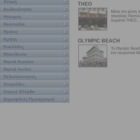
Αττική
THEO
Δωδεκάνησα
Μέσα στη φύση π
παραλίας Παντελε
Ηπειρος
δωμάτια THEO....
Θεσσαλία
Θράκη
Κρήτη
OLYMPIC BEACH
Κυκλάδες
Το Olympic Beac
ένα τουριστικό θέ
Μακεδονία
Νησιά Αιγαίου
Νησιά Ιονίου
Πελοπόννησος
Σποράδες
Στερεά Ελλάδα
Δημοφιλείς Προορισμοί