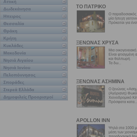
Αττική
ΤΟ ΠΑΤΡΙΚΟ
Δωδεκάνησα
Ο παραδοσιακός ξ
Ηπειρος
μία ήσυχη γειτον
Πρόκειται για ένα
Θεσσαλία
Θράκη
Κρήτη
ΞΕΝΩΝΑΣ ΧΡΥΣΑ
Κυκλάδες
Μια οικογενειακή
Μακεδονία
Είναι φτιαγμένη α
και θαλπωρή.
Νησιά Αιγαίου
Τα δω...
Νησιά Ιονίου
Πελοπόννησος
ΞΕΝΩΝΑΣ ΑΣΗΜΙΝΑ
Σποράδες
Ο ξενώνας «Ασημί
Στερεά Ελλάδα
(Αγόριανη) Φωκίδ
Δημοφιλείς Προορισμοί
Χιονοδρομικό Κέ
Πρόσφατα κατα..
APOLLON INN
Ψηλά στα 1000 μ
μέση των χιονισμ
παραδοσιακά ξεν