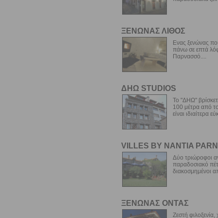
ΞΕΝΩΝΑΣ ΛΙΘΟΣ
Ενας ξενώνας που
πάνω σε επτά λό
Παρνασσό....
ΔΗΩ STUDIOS
Το "ΔΗΩ" βρίσκετ
100 μέτρα από το
είναι ιδιαίτερα εύ
VILLES BY NANTIA PAR
Δύο τριώροφοι αν
παραδοσιακό πέτρ
διακοσμημένοι από
ΞΕΝΩΝΑΣ ΟΝΤΑΣ
Ζεστή φιλοξενία,