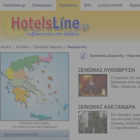
Hotelsline.gr
Προσφορές
Προτάσεις
SPA
Luxury Hotels
Αγροτ
Αρχική
Ελλάδα
Προτάσεις Διαμονής
Παρνασσός
Προτάσεις Διαμονής - Παρνα
ΞΕΝΩΝΑΣ ΛΥΚΟΒΡΥΣΗ
Ο ορισμός της οι
βρίσκεται στην κ
τζάκι, πάρκινγκ, σ
ΞΕΝΩΝΑΣ ΑΛΕΞΑΝΔΡΑ
Στο όμορφο χωρι
την κεντρική πλα
Επιλέξτε στον χάρτη,
ξενώνας Αλεξάνδ
την περιοχή που σας ενδιαφέρει
Ο παραδοσιακό..
Αργοσαρωνικός