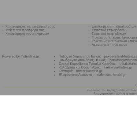
•
Καταχωρήστε την επιχείρησή σας
•
Επισκεψιμότητα καταλυμάτων
•
Στείλτε την προσφορά σας
•
Στατιστικά επιχειρήσεων
•
Καταχώρηση συντεταγμένων
•
Στατιστικά Διαφημίσεων
•
Τηλέφωνα Υπερασ. λεωφορε
•
Τηλέφωνα Ναυτιλιακών Εταιρ
•
Λιμεναρχεία - τηλέφωνα
Powered by Hotelsline.gr:
Παξοί, το διαμάντι του Ιονίου:
paxos-island-hotels.
Παλιός Αγιος Αθανάσιος Πέλλας:
palaiosagiosathan
Ορεινή Κορινθία και Τρίκαλα Κορινθίας:
trikalakorin
Καλάβρυτα και Ορεινή Αχαϊα:
kalavryta-hotels.gr
Καστοριά:
hotels-kastoria.gr
Ελαφόνησος Λακωνίας:
elafonisos-hotels.gr
Το σύνολο του περιεχομένου και των
Απαγορεύεται η χρήση ή επανεκ