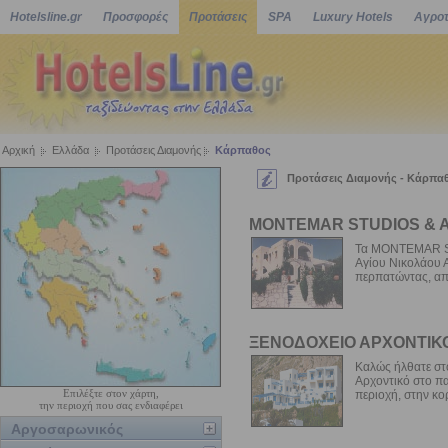
Hotelsline.gr
Προσφορές
Προτάσεις
SPA
Luxury Hotels
Αγροτ
Αρχική
Ελλάδα
Προτάσεις Διαμονής
Κάρπαθος
Προτάσεις Διαμονής - Κάρπα
MONTEMAR STUDIOS & 
Τα MONTEMAR ST
Αγίου Νικολάου 
περπατώντας, απ
ΞΕΝΟΔΟΧΕΙΟ ΑΡΧΟΝΤΙΚ
Καλώς ήλθατε στ
Αρχοντικό στο π
Επιλέξτε στον χάρτη,
περιοχή, στην κ
την περιοχή που σας ενδιαφέρει
Αργοσαρωνικός