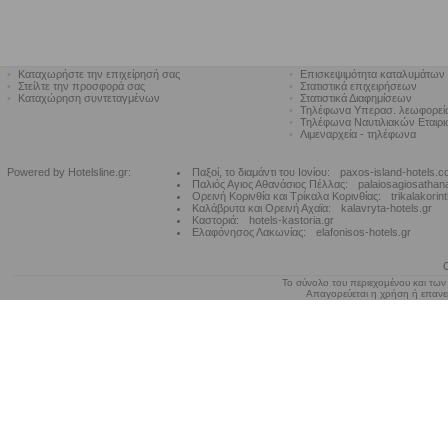
•
Καταχωρήστε την επιχείρησή σας
•
Επισκεψιμότητα καταλυμάτων
•
Στείλτε την προσφορά σας
•
Στατιστικά επιχειρήσεων
•
Καταχώρηση συντεταγμένων
•
Στατιστικά Διαφημίσεων
•
Τηλέφωνα Υπερασ. λεωφορε
•
Τηλέφωνα Ναυτιλιακών Εταιρ
•
Λιμεναρχεία - τηλέφωνα
Powered by Hotelsline.gr:
Παξοί, το διαμάντι του Ιονίου:
paxos-island-hotels.
Παλιός Αγιος Αθανάσιος Πέλλας:
palaiosagiosathan
Ορεινή Κορινθία και Τρίκαλα Κορινθίας:
trikalakorin
Καλάβρυτα και Ορεινή Αχαϊα:
kalavryta-hotels.gr
Καστοριά:
hotels-kastoria.gr
Ελαφόνησος Λακωνίας:
elafonisos-hotels.gr
Το σύνολο του περιεχομένου και των
Απαγορεύεται η χρήση ή επανεκ