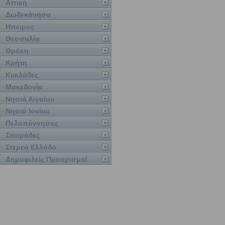
Αττική
Δωδεκάνησα
Ηπειρος
Θεσσαλία
Θράκη
Κρήτη
Κυκλάδες
Μακεδονία
Νησιά Αιγαίου
Νησιά Ιονίου
Πελοπόννησος
Σποράδες
Στερεά Ελλάδα
Δημοφιλείς Προορισμοί