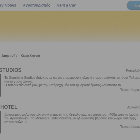
Κα
ry Hotels
Αγροτουρισμός
Rent a Car
Powered by
 Διαμονής - Κεφαλλονιά
STUDIOS
Καραβάδ
Τα Sunshine Studios βρίσκονται σε μια πανέμορφη πλαγιά παρατηρώντας το Ιόνιο Πέλαγ
και τα γύρω χωριά.
Η τοποθεσία αυτή μαζί με την υπέροχη θέα του ηλιοβασιλέματος καθιστούν τα...
Περισσότερα.
 HOTEL
Αργοστό
Βρίσκεται στο Αργοστόλι στην περιοχή της Κεφαλονιάς, σε απόσταση 400μ από το λιμάνι
του Αργοστολίου, το Miramare Hotel διαθέτει μια ηλιόλουστη βεράντα και χώρο φύλαξης
αποσκευών. Ο...
Περισσότερα.