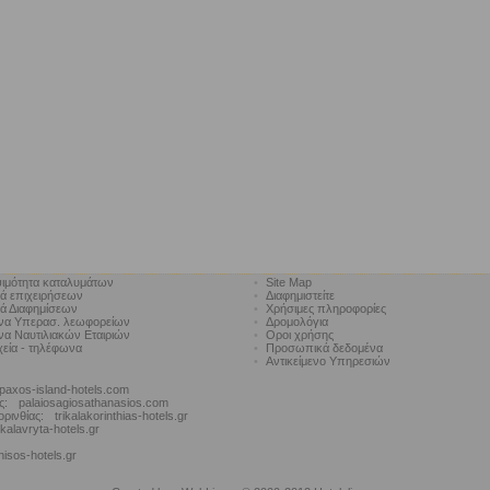
ιμότητα καταλυμάτων
•
Site Map
κά επιχειρήσεων
•
Διαφημιστείτε
κά Διαφημίσεων
•
Χρήσιμες πληροφορίες
να Υπερασ. λεωφορείων
•
Δρομολόγια
α Ναυτιλιακών Εταιριών
•
Οροι χρήσης
χεία - τηλέφωνα
•
Προσωπικά δεδομένα
•
Αντικείμενο Υπηρεσιών
paxos-island-hotels.com
ς:
palaiosagiosathanasios.com
ορινθίας:
trikalakorinthias-hotels.gr
kalavryta-hotels.gr
nisos-hotels.gr