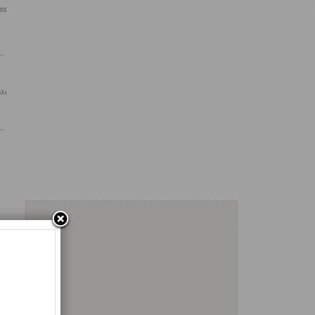
τα
..
λι
..