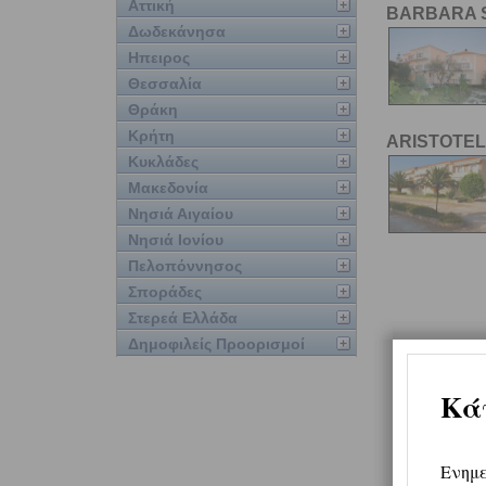
Αττική
BARBARA 
Δωδεκάνησα
Ηπειρος
Θεσσαλία
Θράκη
Κρήτη
ARISTOTEL
Κυκλάδες
Μακεδονία
Νησιά Αιγαίου
Νησιά Ιονίου
Πελοπόννησος
Σποράδες
Στερεά Ελλάδα
Δημοφιλείς Προορισμοί