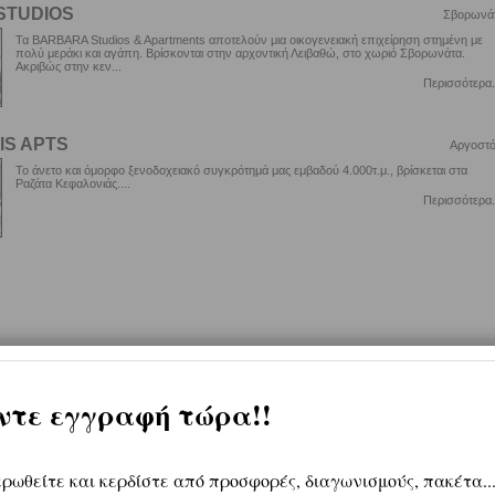
STUDIOS
Σβορωνά
Τα BARBARA Studios & Apartments αποτελούν μια οικογενειακή επιχείρηση στημένη με
πολύ μεράκι και αγάπη. Βρίσκονται στην αρχοντική Λειβαθώ, στο χωριό Σβορωνάτα.
Ακριβώς στην κεν...
Περισσότερα.
IS APTS
Αργοστό
Το άνετο και όμορφο ξενοδοχειακό συγκρότημά μας εμβαδού 4.000τ.μ., βρίσκεται στα
Ραζάτα Κεφαλονιάς....
Περισσότερα.