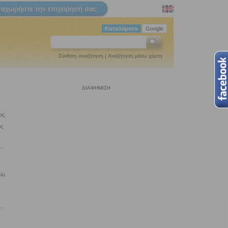
ταχωρήστε την επιχείρησή σας
Καταλύματα
Google
Σύνθετη αναζήτηση
|
Αναζήτηση μέσω χάρτη
ΔΙΑΦΗΜΙΣΗ
ος
ος
..
λι
..