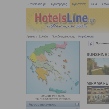
Hotelsline.gr
Προσφορές
Προτάσεις
SPA
Luxu
Αρχική
Ελλάδα
Προτάσεις Διαμονής
Κεφαλλονιά
Προτάσεις
SUNSHINE 
MIRAMARE
Επιλέξτε στον χάρτη,
την περιοχή που σας ενδιαφέρει
Αργοσαρωνικός