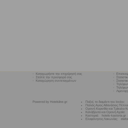
•
Καταχωρήστε την επιχείρησή σας
•
Επισκεψ
•
Στείλτε την προσφορά σας
•
Στατιστι
•
Καταχώρηση συντεταγμένων
•
Στατιστι
•
Τηλέφω
•
Τηλέφων
•
Λιμεναρ
Powered by Hotelsline.gr:
Παξοί, το διαμάντι του Ιονίου:
Παλιός Αγιος Αθανάσιος Πέλλα
Ορεινή Κορινθία και Τρίκαλα Κ
Καλάβρυτα και Ορεινή Αχαϊα:
Καστοριά:
hotels-kastoria.gr
Ελαφόνησος Λακωνίας:
elafo