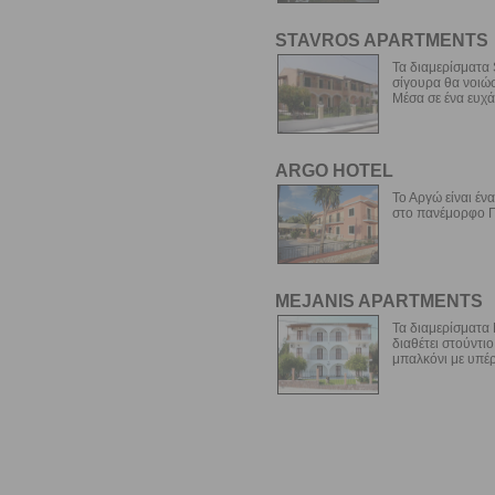
STAVROS APARTMENTS
Τα διαμερίσματα 
σίγουρα θα νοιώσ
Μέσα σε ένα ευχά
ARGO HOTEL
Το Αργώ είναι έν
στο πανέμορφο Πο
MEJANIS APARTMENTS
Τα διαμερίσματα 
διαθέτει στούντι
μπαλκόνι με υπέρ