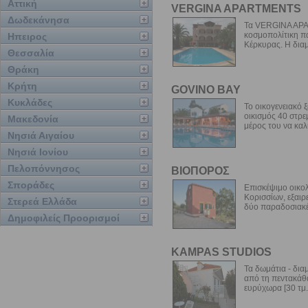
Αττική
VERGINA APARTMENTS
Δωδεκάνησα
Τα VERGINA APA
κοσμοπολίτικη πα
Ηπειρος
Κέρκυρας. Η διαμ
Θεσσαλία
Θράκη
Κρήτη
GOVINO BAY
Κυκλάδες
Το οικογενειακό 
οικισμός 40 στρε
Μακεδονία
μέρος του να καλ
Νησιά Αιγαίου
Νησιά Ιονίου
Πελοπόννησος
ΒΙΟΠΟΡΟΣ
Σποράδες
Επισκέψιμο οικο
Κορισσίων, εξαιρ
Στερεά Ελλάδα
δύο παραδοσιακές
Δημοφιλείς Προορισμοί
KAMPAS STUDIOS
Τα δωμάτια - δι
από τη πεντακάθ
ευρύχωρα [30 τμ.]