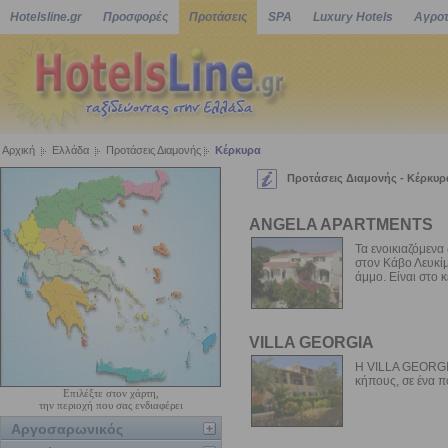
Hotelsline.gr
Προσφορές
Προτάσεις
SPA
Luxury Hotels
Αγροτ
Αρχική
Ελλάδα
Προτάσεις Διαμονής
Κέρκυρα
Προτάσεις Διαμονής - Κέρκυρ
ANGELA APARTMENTS
Τα ενοικιαζόμενα
στον Κάβο Λευκίμ
άμμο. Είναι στο κέ
VILLA GEORGIA
Η VILLA GEORGIA
κήπους, σε ένα π
Επιλέξτε στον χάρτη,
την περιοχή που σας ενδιαφέρει
Αργοσαρωνικός