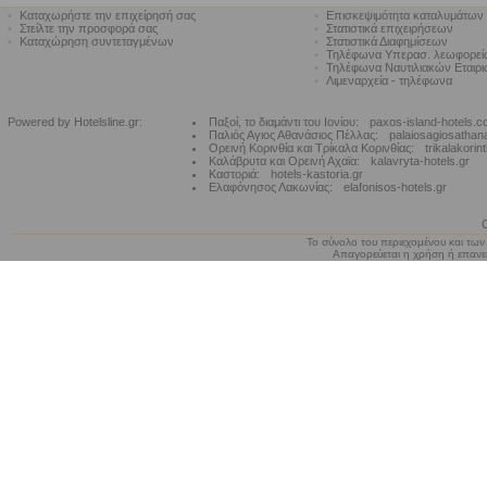
•
Καταχωρήστε την επιχείρησή σας
•
Επισκεψιμότητα καταλυμάτων
•
Στείλτε την προσφορά σας
•
Στατιστικά επιχειρήσεων
•
Καταχώρηση συντεταγμένων
•
Στατιστικά Διαφημίσεων
•
Τηλέφωνα Υπερασ. λεωφορε
•
Τηλέφωνα Ναυτιλιακών Εταιρ
•
Λιμεναρχεία - τηλέφωνα
Powered by Hotelsline.gr:
Παξοί, το διαμάντι του Ιονίου:
paxos-island-hotels.
Παλιός Αγιος Αθανάσιος Πέλλας:
palaiosagiosathan
Ορεινή Κορινθία και Τρίκαλα Κορινθίας:
trikalakorin
Καλάβρυτα και Ορεινή Αχαϊα:
kalavryta-hotels.gr
Καστοριά:
hotels-kastoria.gr
Ελαφόνησος Λακωνίας:
elafonisos-hotels.gr
Το σύνολο του περιεχομένου και των
Απαγορεύεται η χρήση ή επανεκ