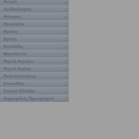
Αττική
Δωδεκάνησα
Ηπειρος
Θεσσαλία
Θράκη
Κρήτη
Κυκλάδες
Μακεδονία
Νησιά Αιγαίου
Νησιά Ιονίου
Πελοπόννησος
Σποράδες
Στερεά Ελλάδα
Δημοφιλείς Προορισμοί