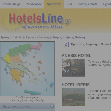
Hotelsline.gr
Προσφορές
Προτάσεις
SPA
Luxury Hotels
Αγροτ
Αρχική
Ελλάδα
Προτάσεις Διαμονής
Νομός Κοζάνης, Κοζάνη
Προτάσεις Διαμονής - Νομός 
ANESIS HOTEL
Το Anesis Hotel ε
διαθέτει όμορφα δ
HOTEL IBERIS
Το Iberis Hotel α
πισίνα, γυμναστήρ
Επιλέξτε στον χάρτη,
Είναι χτισμένο σ
την περιοχή που σας ενδιαφέρει
Αργοσαρωνικός