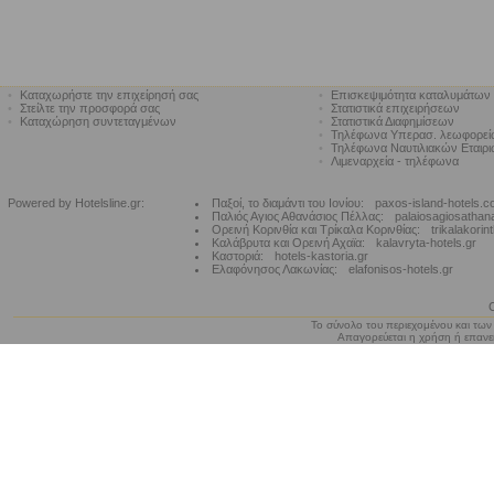
•
Καταχωρήστε την επιχείρησή σας
•
Επισκεψιμότητα καταλυμάτων
•
Στείλτε την προσφορά σας
•
Στατιστικά επιχειρήσεων
•
Καταχώρηση συντεταγμένων
•
Στατιστικά Διαφημίσεων
•
Τηλέφωνα Υπερασ. λεωφορε
•
Τηλέφωνα Ναυτιλιακών Εταιρ
•
Λιμεναρχεία - τηλέφωνα
Powered by Hotelsline.gr:
Παξοί, το διαμάντι του Ιονίου:
paxos-island-hotels.
Παλιός Αγιος Αθανάσιος Πέλλας:
palaiosagiosathan
Ορεινή Κορινθία και Τρίκαλα Κορινθίας:
trikalakorin
Καλάβρυτα και Ορεινή Αχαϊα:
kalavryta-hotels.gr
Καστοριά:
hotels-kastoria.gr
Ελαφόνησος Λακωνίας:
elafonisos-hotels.gr
Το σύνολο του περιεχομένου και των
Απαγορεύεται η χρήση ή επανεκ