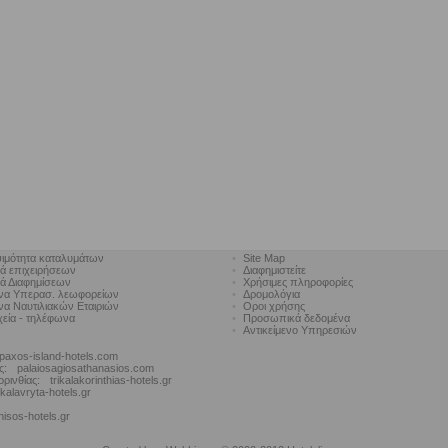
ιμότητα καταλυμάτων
•
Site Map
κά επιχειρήσεων
•
Διαφημιστείτε
κά Διαφημίσεων
•
Χρήσιμες πληροφορίες
να Υπερασ. λεωφορείων
•
Δρομολόγια
α Ναυτιλιακών Εταιριών
•
Οροι χρήσης
χεία - τηλέφωνα
•
Προσωπικά δεδομένα
•
Αντικείμενο Υπηρεσιών
paxos-island-hotels.com
ς:
palaiosagiosathanasios.com
ορινθίας:
trikalakorinthias-hotels.gr
kalavryta-hotels.gr
nisos-hotels.gr