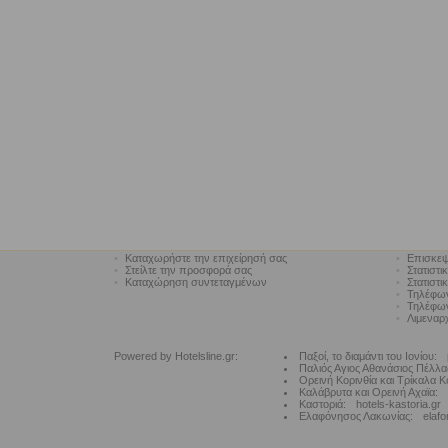
•
Καταχωρήστε την επιχείρησή σας
•
Επισκεψ
•
Στείλτε την προσφορά σας
•
Στατιστι
•
Καταχώρηση συντεταγμένων
•
Στατιστι
•
Τηλέφω
•
Τηλέφων
•
Λιμεναρ
Powered by Hotelsline.gr:
Παξοί, το διαμάντι του Ιονίου:
Παλιός Αγιος Αθανάσιος Πέλλα
Ορεινή Κορινθία και Τρίκαλα Κ
Καλάβρυτα και Ορεινή Αχαϊα:
Καστοριά:
hotels-kastoria.gr
Ελαφόνησος Λακωνίας:
elafo