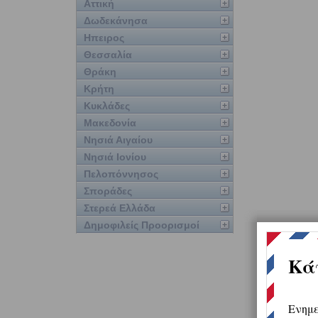
Αττική
Δωδεκάνησα
Ηπειρος
Θεσσαλία
Θράκη
Κρήτη
Κυκλάδες
Μακεδονία
Νησιά Αιγαίου
Νησιά Ιονίου
Πελοπόννησος
Σποράδες
Στερεά Ελλάδα
Δημοφιλείς Προορισμοί