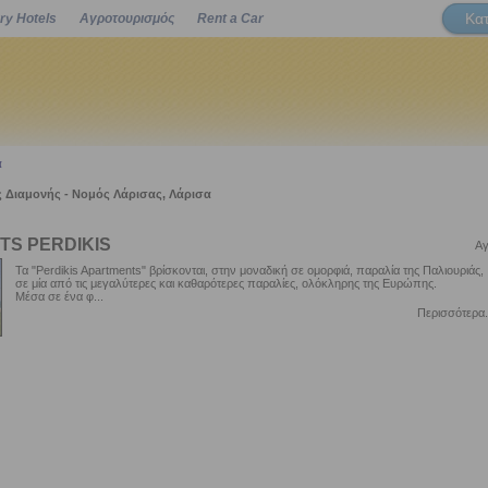
Κα
ry Hotels
Αγροτουρισμός
Rent a Car
Powered by
α
 Διαμονής - Νομός Λάρισας, Λάρισα
S PERDIKIS
Αγ
Τα "Perdikis Apartments" βρίσκονται, στην μοναδική σε ομορφιά, παραλία της Παλιουριάς,
σε μία από τις μεγαλύτερες και καθαρότερες παραλίες, ολόκληρης της Ευρώπης.
Μέσα σε ένα φ...
Περισσότερα.