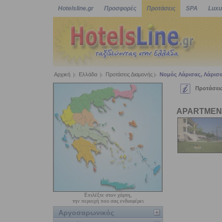
Hotelsline.gr
Προσφορές
Προτάσεις
SPA
Luxu
Αρχική
Ελλάδα
Προτάσεις Διαμονής
Νομός Λάρισας, Λάρισ
Προτάσεις
APARTMENT
Επιλέξτε στον χάρτη,
την περιοχή που σας ενδιαφέρει
Αργοσαρωνικός