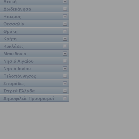
Αττική
Δωδεκάνησα
Ηπειρος
Θεσσαλία
Θράκη
Κρήτη
Κυκλάδες
Μακεδονία
Νησιά Αιγαίου
Νησιά Ιονίου
Πελοπόννησος
Σποράδες
Στερεά Ελλάδα
Δημοφιλείς Προορισμοί