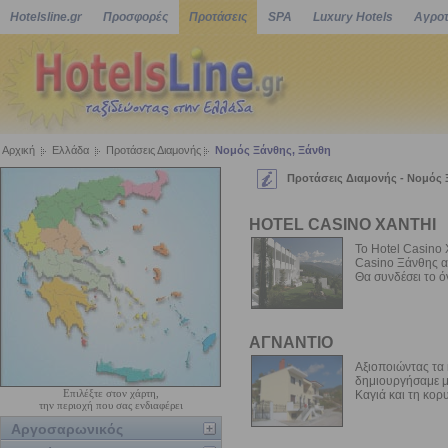
Hotelsline.gr
Προσφορές
Προτάσεις
SPA
Luxury Hotels
Αγροτ
Αρχική
Ελλάδα
Προτάσεις Διαμονής
Νομός Ξάνθης, Ξάνθη
Προτάσεις Διαμονής - Νομός 
HOTEL CASINO XANTHI
Το Hotel Casino 
Casino Ξάνθης α
Θα συνδέσει το όν
ΑΓΝΑΝΤΙΟ
Αξιοποιώντας τα 
δημιουργήσαμε μ
Επιλέξτε στον χάρτη,
Καγιά και τη κορυ
την περιοχή που σας ενδιαφέρει
Αργοσαρωνικός