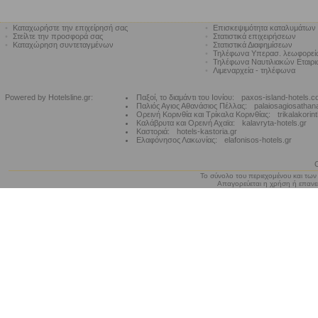
•
Καταχωρήστε την επιχείρησή σας
•
Επισκεψιμότητα καταλυμάτων
•
Στείλτε την προσφορά σας
•
Στατιστικά επιχειρήσεων
•
Καταχώρηση συντεταγμένων
•
Στατιστικά Διαφημίσεων
•
Τηλέφωνα Υπερασ. λεωφορε
•
Τηλέφωνα Ναυτιλιακών Εταιρ
•
Λιμεναρχεία - τηλέφωνα
Powered by Hotelsline.gr:
Παξοί, το διαμάντι του Ιονίου:
paxos-island-hotels.
Παλιός Αγιος Αθανάσιος Πέλλας:
palaiosagiosathan
Ορεινή Κορινθία και Τρίκαλα Κορινθίας:
trikalakorin
Καλάβρυτα και Ορεινή Αχαϊα:
kalavryta-hotels.gr
Καστοριά:
hotels-kastoria.gr
Ελαφόνησος Λακωνίας:
elafonisos-hotels.gr
Το σύνολο του περιεχομένου και των
Απαγορεύεται η χρήση ή επανεκ